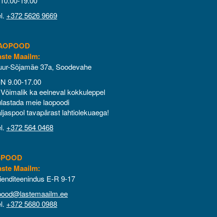
10.00-19.00
l.
+372 5626 9669
AOPOOD
aste Maailm
:
uur-Sõjamäe 37a, Soodevahe
-N 9.00-17.00
Võimalik ka eelneval kokkuleppel
lastada meie laopoodi
ljaspool tavapärast lahtiolekuaega!
l.
+372 564 0468
-POOD
aste Maailm:
ienditeenindus E-R 9-17
pood@lastemaailm.ee
l.
+372 5680 0988