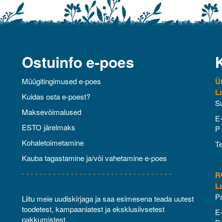
Ostuinfo e-poes
Müügitingimused e-poes
Ü
L
Kuidas osta e-poest?
Su
Maksevõimalused
E-
ESTO järelmaks
P 
Kohaletoimetamine
Te
Kauba tagastamine ja/või vahetamine e-poes
- - - - - - - - - - - - - - - - - - - - - - - - - - - - - - - - - -
R
L
Pa
Liitu meie uudiskirjaga ja saa esimesena teada uutest
toodetest, kampaaniatest ja eksklusiivsetest
E-
pakkumistest.