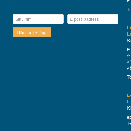
P 
Te
L
Liitu uudiskirjaga
L
S
E
⭐ 
kü
vä
Te
E
L
Kl
e
Te