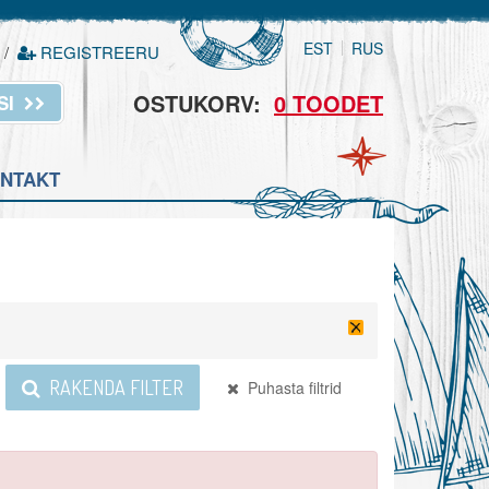
EST
RUS
/
REGISTREERU
OSTUKORV:
0 TOODET
SI
NTAKT
RAKENDA FILTER
Puhasta filtrid