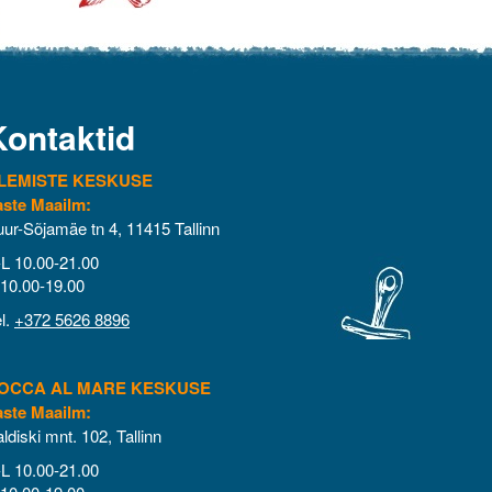
Kontaktid
LEMISTE KESKUSE
aste Maailm:
ur-Sõjamäe tn 4, 11415 Tallinn
L 10.00-21.00
10.00-19.00
l.
+372 5626 8896
OCCA AL MARE KESKUSE
aste Maailm:
ldiski mnt. 102, Tallinn
L 10.00-21.00