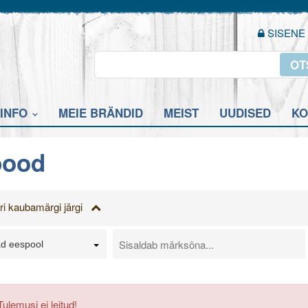
SISENE
OT
INFO
MEIE BRÄNDID
MEIST
UUDISED
KO
pood
eri kaubamärgi järgi
d eespool
Tulemusi ei leitud!