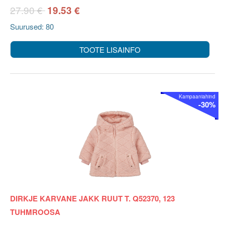
27.90 €
19.53 €
Suurused: 80
TOOTE LISAINFO
Kampaaniahind
-30%
DIRKJE KARVANE JAKK RUUT T. Q52370, 123
TUHMROOSA