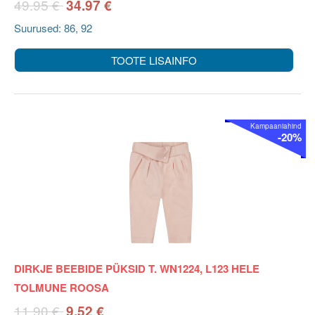
49.95 €
34.97 €
Suurused: 86, 92
TOOTE LISAINFO
Kampaaniahind
-20%
DIRKJE BEEBIDE PÜKSID T. WN1224, L123 HELE
TOLMUNE ROOSA
11.90 €
9.52 €