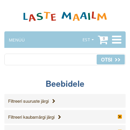
0
EST
MENÜÜ
OTSI
Beebidele
Filtreeri suuruste järgi
Filtreeri kaubamärgi järgi